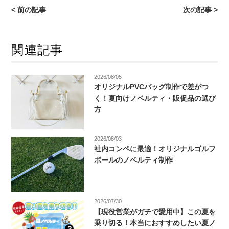
< 前の記事
次の記事 >
関連記事
2026/08/05
オリジナルPVCバッグ制作で差がつ
く！夏向けノベルティ・販促品の選び
方
2026/08/03
社内コンペに最適！オリジナルゴルフ
ボールのノベルティ制作
2026/07/30
【現役営業がガチで愛用中】この夏を
乗り切る！本当におすすめしたい夏ノ