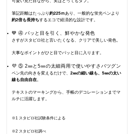
可愛い見た目ながら、実はとってもタフ。
筆記距離はたっぷり
約225ｍ
あり、一般的な蛍光ペンより
約2倍も長持ち
するエコで経済的な設計です。
💙 ④ パッと目を引く、鮮やかな発色
さすがスタビロ社と言いたくなる、クリアで美しい発色。
大事なポイントがひと目でパッと目に入ります。
💜 ⑤ 2㎜と5㎜の太細両用で使いやすさバツグン
ペン先の向きを変えるだけで、
2㎜の細い線も、5㎜の太い
線も自由自在
。
テキストのマーキングから、手帳のデコレーションまでマ
ルチに活躍します。
※1 スタビロ社試験条件による
※2 スタビロ社調べ